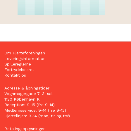
Om Hjerteforeningen
Leveringsinformation
Spillereglerne
Fortrydelsesret
Kontakt os
Adresse & åbningstider
Vognmagergade 7, 3. sal
1120 København K
Reception: 9-15 (fre 9-14)
Medlemsservice: 9-14 (fre 9-12)
Hjertelinjen: 9-14 (man, tir og tor)
Betalingsoplysninger