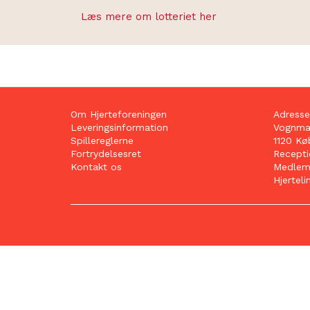
Læs mere om lotteriet her
Om Hjerteforeningen
Adresse
Leveringsinformation
Vognmag
Spillereglerne
1120 Kø
Fortrydelsesret
Receptio
Kontakt os
Medlems
Hjerteli