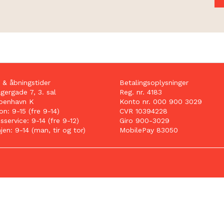
 & åbningstider
Betalingsoplysninger
ergade 7, 3. sal
Reg. nr. 4183
benhavn K
Konto nr. 000 900 3029
n: 9-15 (fre 9-14)
CVR 10394228
service: 9-14 (fre 9-12)
Giro 900-3029
njen: 9-14 (man, tir og tor)
MobilePay 83050