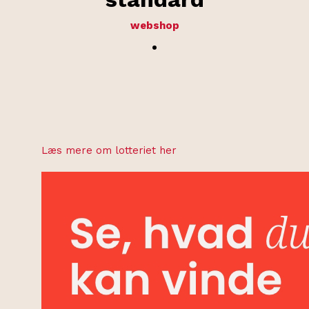
webshop
.
Læs mere om lotteriet her