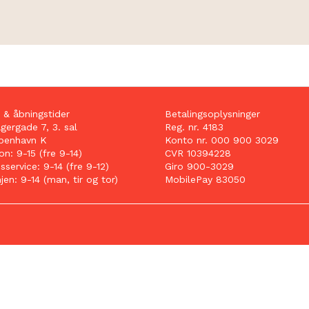
 & åbningstider
Betalingsoplysninger
ergade 7, 3. sal
Reg. nr. 4183
benhavn K
Konto nr. 000 900 3029
n: 9-15 (fre 9-14)
CVR 10394228
service: 9-14 (fre 9-12)
Giro 900-3029
njen: 9-14 (man, tir og tor)
MobilePay 83050