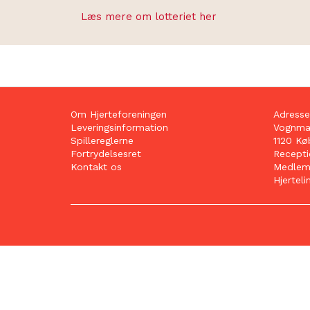
Læs mere om lotteriet her
Om Hjerteforeningen
Adresse
Leveringsinformation
Vognmag
Spillereglerne
1120 Kø
Fortrydelsesret
Receptio
Kontakt os
Medlems
Hjerteli